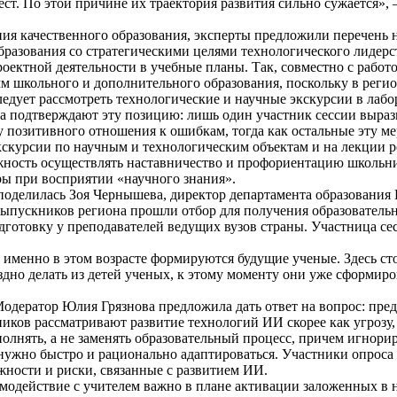
тест. По этой причине их траектория развития сильно сужается»
ния качественного образования, эксперты предложили перечен
разования со стратегическими целями технологического лидерст
роектной деятельности в учебные планы. Так, совместно с рабо
мм школьного и дополнительного образования, поскольку в рег
едует рассмотреть технологические и научные экскурсии в лабор
 подтверждают эту позицию: лишь один участник сессии вырази
у позитивного отношения к ошибкам, тогда как остальные эту м
экскурсии по научным и технологическим объектам и на лекции 
ость осуществлять наставничество и профориентацию школьник
ры при восприятии «научного знания».
оделилась Зоя Чернышева, директор департамента образования 
ыпускников региона прошли отбор для получения образовательн
готовку у преподавателей ведущих вузов страны. Участница се
 именно в этом возрасте формируются будущие ученые. Здесь ст
здно делать из детей ученых, к этому моменту они уже сформир
дератор Юлия Грязнова предложила дать ответ на вопрос: пред
ников рассматривают развитие технологий ИИ скорее как угрозу,
лнять, а не заменять образовательный процесс, причем игнориро
ужно быстро и рационально адаптироваться. Участники опроса т
жности и риски, связанные с развитием ИИ.
заимодействие с учителем важно в плане активации заложенных