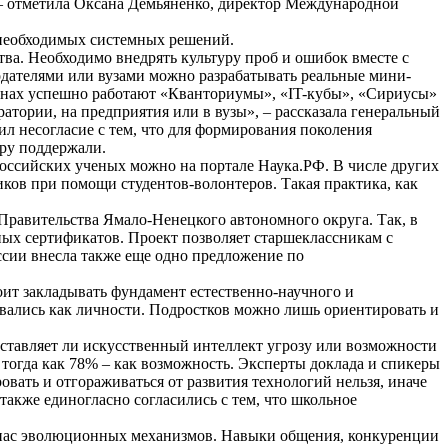
, – отметила Оксана Демьяненко, директор Международной
ь необходимых системных решений.
ва. Необходимо внедрять культуру проб и ошибок вместе с
тодателями или вузами можно разрабатывать реальные мини-
ионах успешно работают «Кванториумы», «IT-кубы», «Сириусы»
атории, на предприятия или в вузы», – рассказала генеральный
л несогласие с тем, что для формирования поколения
еру поддержали.
российских ученых можно на портале Наука.РФ. В числе других
ов при помощи студентов-волонтеров. Такая практика, как
Правительства Ямало-Ненецкого автономного округа. Так, в
ых сертификатов. Проект позволяет старшеклассникам с
ссии внесла также еще одно предложение по
оит закладывать фундамент естественно-научного и
овались как личности. Подростков можно лишь ориентировать и
ставляет ли искусственный интеллект угрозу или возможности
 тогда как 78% – как возможность. Эксперты доклада и спикеры
вать и отгораживаться от развития технологий нельзя, иначе
акже единогласно согласились с тем, что школьное
 в нас эволюционных механизмов. Навыки общения, конкуренции