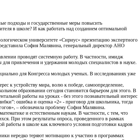
ные подходы и государственные меры повысить
ителя в школе? И как работать над созданием оптимальной
хнологическом университете «Сириус» презентацию экспертного
» представила София Малявина, генеральный директор АНО
авлении проводят системную работу. В частности, имидж
 для привлечения и удержания молодых специалистов в науке.
циально для Конгресса молодых ученых. В исследованиях уже
рес к устройству мира, волю к победе, самоопределение,
ольном образовании сегодня становится барьером для этого. В
ентальной работы на уроках - без этого познавательный интерес
бки”: ошибка и оценка «2» - приговор для школьника, тогда
агогов», – обозначила проблему София Малявина.
тематике и естественным наукам. В частности, с тем, что
хся. При этом результаты опроса, проведенного в рамках
ой работы в школе как ключевого условия подготовки кадров
ьники нередко теряют мотивацию к участию в программах