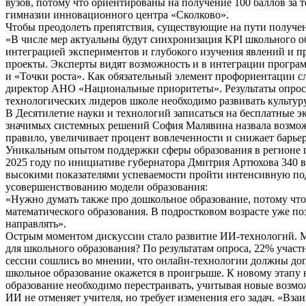
вузов, потому что ориентированы на получение 100 баллов за 
гимназии инновационного центра «Сколково».
Чтобы преодолеть препятствия, существующие на пути получе
«В числе мер актуальны будут синхронизация KPI школьного об
интеграцией экспериментов и глубокого изучения явлений и п
проекты. Эксперты видят возможность и в интеграции програ
и «Точки роста». Как обязательный элемент профориентации сл
директор АНО «Национальные приоритеты». Результаты опроса
технологических лидеров школе необходимо развивать культур
В Десятилетие науки и технологий записаться на бесплатные 
значимых системных решений София Малявина назвала возможн
правило, увеличивает процент вовлеченности и снижает барье
Уникальным опытом поддержки сферы образования в регионе п
2025 году по инициативе губернатора Дмитрия Артюхова 340 в
высокими показателями успеваемости пройти интенсивную под
усовершенствованию модели образования:
«Нужно думать также про дошкольное образование, потому что
математического образования. В подростковом возрасте уже по
направлять».
Острым моментом дискуссии стало развитие ИИ-технологий. Мо
для школьного образования? По результатам опроса, 22% участ
сессии сошлись во мнении, что онлайн-технологии должны допо
школьное образование окажется в проигрыше. К новому этапу н
образование необходимо перестраивать, учитывая новые возмо
ИИ не отменяет учителя, но требует изменения его задач. «В