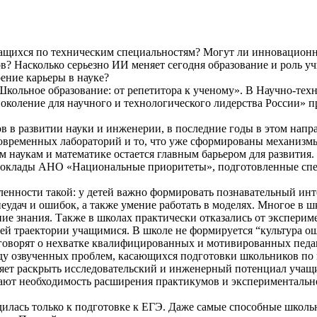
чащихся по техническим специальностям? Могут ли инновацион
? Насколько серьезно ИИ меняет сегодня образование и роль уч
ение карьеры в науке?
Школьное образование: от репетитора к ученому». В Научно-те
 поколение для научного и технологического лидерства России
в в развитии науки и инженерии, в последние годы в этом напр
овременных лабораторий и то, что уже сформированы механизмы
 наукам и математике остается главным барьером для развития.
е доклады АНО «Национальные приоритеты», подготовленные спе
енности такой: у детей важно формировать познавательный инте
удач и ошибок, а также умение работать в моделях. Многое в шк
ение знания. Также в школах практически отказались от эксперим
й траектории учащимися. В школе не формируется “культура оши
ас говорят о нехватке квалифицированных и мотивированных пед
у озвученных проблем, касающихся подготовки школьников по ма
ляет раскрыть исследовательский и инженерный потенциал учащи
вают необходимость расширения практикумов и экспериментальн
одилась только к подготовке к ЕГЭ. Даже самые способные школ