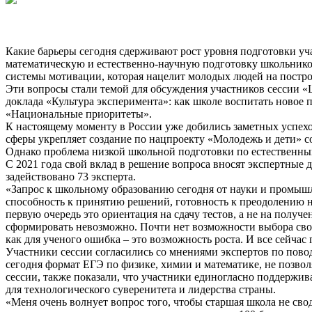
Какие барьеры сегодня сдерживают рост уровня подготовки у
математическую и естественно-научную подготовку школьников
системы мотивации, которая нацелит молодых людей на постро
Эти вопросы стали темой для обсуждения участников сессии «
доклада «Культура эксперимента»: как школе воспитать новое
«Национальные приоритеты».
К настоящему моменту в России уже добились заметных успехо
сферы укрепляет создание по нацпроекту «Молодежь и дети» с
Однако проблема низкой школьной подготовки по естественным
С 2021 года свой вклад в решение вопроса вносят экспертны
задействовано 73 эксперта.
«Запрос к школьному образованию сегодня от науки и промышл
способность к принятию решений, готовность к преодолению не
первую очередь это ориентация на сдачу тестов, а не на получ
сформировать невозможно. Почти нет возможности выбора свое
как для ученого ошибка – это возможность роста. И все сейч
Участники сессии согласились со мнениями экспертов по повод
сегодня формат ЕГЭ по физике, химии и математике, не позво
сессии, также показали, что участники единогласно поддержи
для технологического суверенитета и лидерства страны.
«Меня очень волнует вопрос того, чтобы старшая школа не св